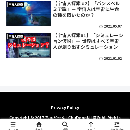
【宇宙人探索 #2】「パンスペル
宇宙人探索
ミア説」ー 宇宙人は宇宙に生命
の種を蒔いたのか？
2021.05.07
【宇宙人探索#1】「シミュレーシ
宇宙人探索
ョン仮説」ー 世界はすべて宇宙
人が創り出すシミュレーション
2021.01.02
Privacy Policy
Copyright © 2017 ちゅど～ん | ChuDoooN | 酒呑 All Rights
Reserved.
メニュー
ホーム
検索
トップ
サイドバー