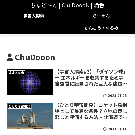
ちゅど～ん | ChuDoooN | 酒呑
宇宙人探索
らーめん
かんこう・ぐるめ
ChuDooon
【宇宙人探索#3】「ダイソン球」
宇宙人探索
ー エネルギーを収集するため宇
宙空間に設置された巨大な建造物
（仮）
2023.01.26
【ひとり宇宙開発】ロケット発射
ひとり宇宙開発
場として最適な条件？立地の良し
悪しと評価する方法 – 北海道では
どこ
2023.01.11